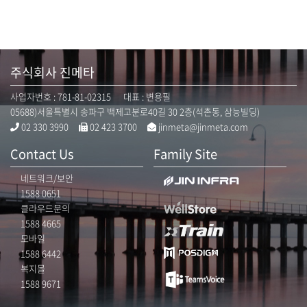
주식회사 진메타
사업자번호 : 781-81-02315 대표 : 변용필
05688)서울특별시 송파구 백제고분로40길 30 2층(석촌동, 삼능빌딩)
02 330 3990
02 423 3700
jinmeta@jinmeta.com
Contact Us
Family Site
네트워크/보안
1588 0651
클라우드문의
1588 4665
모바일
1588 6442
복지몰
1588 9671