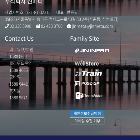
주식회사 진메타
사업자번호 : 781-81-02315 대표 : 변용필
05688)서울특별시 송파구 백제고분로40길 30 2층(석촌동, 삼능빌딩)
02 330 3990
02 423 3700
jinmeta@jinmeta.com
Contact Us
Family Site
네트워크/보안
1588 0651
클라우드문의
1588 4665
모바일
1588 6442
복지몰
1588 9671
개인정보취급방침
이메일 수집 거부