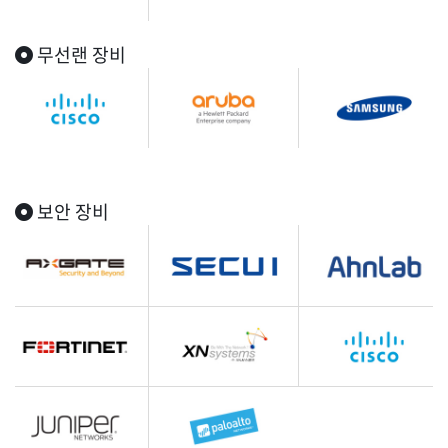
무선랜 장비
보안 장비