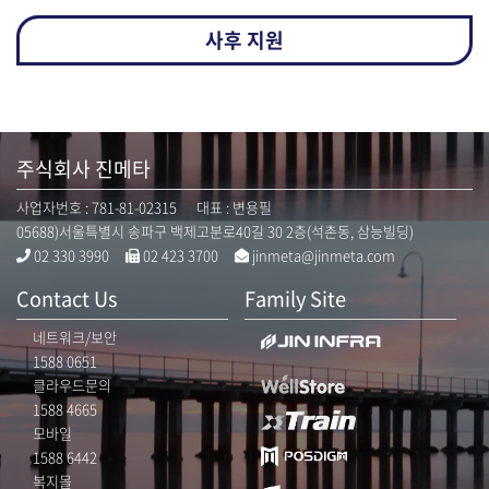
사후 지원
주식회사 진메타
사업자번호 : 781-81-02315 대표 : 변용필
05688)서울특별시 송파구 백제고분로40길 30 2층(석촌동, 삼능빌딩)
02 330 3990
02 423 3700
jinmeta@jinmeta.com
Contact Us
Family Site
네트워크/보안
1588 0651
클라우드문의
1588 4665
모바일
1588 6442
복지몰