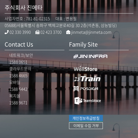
주식회사 진메타
사업자번호 : 781-81-02315 대표 : 변용필
05688)서울특별시 송파구 백제고분로40길 30 2층(석촌동, 삼능빌딩)
02 330 3990
02 423 3700
jinmeta@jinmeta.com
Contact Us
Family Site
네트워크/보안
1588 0651
클라우드문의
1588 4665
모바일
1588 6442
복지몰
1588 9671
개인정보취급방침
이메일 수집 거부