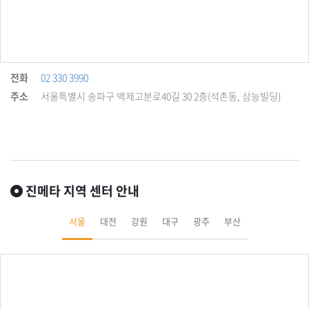
전화
02 330 3990
주소
서울특별시 송파구 백제고분로40길 30 2층(석촌동, 삼능빌딩)
진메타 지역 센터 안내
서울
대전
강원
대구
광주
부산