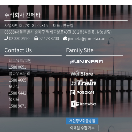
주식회사 진메타
사업자번호 : 781-81-02315 대표 : 변용필
05688)서울특별시 송파구 백제고분로40길 30 2층(석촌동, 삼능빌딩)
02 330 3990
02 423 3700
jinmeta@jinmeta.com
Contact Us
Family Site
네트워크/보안
1588 0651
클라우드문의
1588 4665
모바일
1588 6442
복지몰
1588 9671
개인정보취급방침
이메일 수집 거부